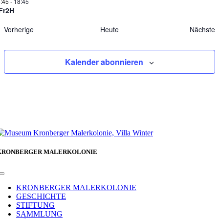
:45
-
18:45
Fr2H
Veranstaltungen
V
Vorherige
Heute
Nächste
Kalender abonnieren
KRONBERGER MALERKOLONIE
Toggle
Navigation
KRONBERGER MALERKOLONIE
GESCHICHTE
STIFTUNG
SAMMLUNG