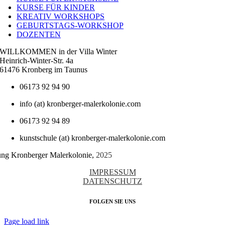
KURSE FÜR KINDER
KREATIV WORKSHOPS
GEBURTSTAGS-WORKSHOP
DOZENTEN
WILLKOMMEN in der Villa Winter
Heinrich-Winter-Str. 4a
61476 Kronberg im Taunus
06173 92 94 90
info (at) kronberger-malerkolonie.com
06173 92 94 89
kunstschule (at) kronberger-malerkolonie.com
tung Kronberger Malerkolonie,
2025
IMPRESSUM
DATENSCHUTZ
FOLGEN SIE UNS
Page load link