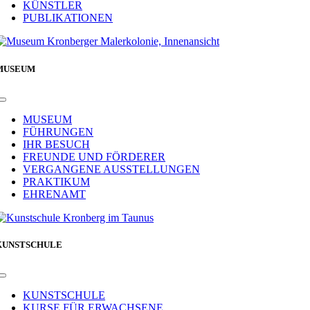
KÜNSTLER
PUBLIKATIONEN
MUSEUM
Toggle
Navigation
MUSEUM
FÜHRUNGEN
IHR BESUCH
FREUNDE UND FÖRDERER
VERGANGENE AUSSTELLUNGEN
PRAKTIKUM
EHRENAMT
KUNSTSCHULE
Toggle
Navigation
KUNSTSCHULE
KURSE FÜR ERWACHSENE