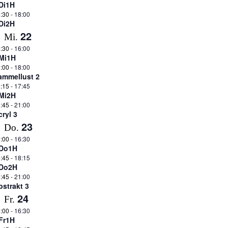
Di1H
:30
-
18:00
Di2H
22
Mi.
:30
-
16:00
Mi1H
:00
-
18:00
ammellust 2
:15
-
17:45
Mi2H
:45
-
21:00
cryl 3
23
Do.
:00
-
16:30
Do1H
:45
-
18:15
Do2H
:45
-
21:00
bstrakt 3
24
Fr.
:00
-
16:30
Fr1H