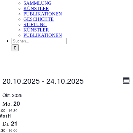
SAMMLUNG
KÜNSTLER
PUBLIKATIONEN
GESCHICHTE
STIFTUNG
KÜNSTLER
PUBLIKATIONEN
Suche
nach:
Veranstaltungen
20.10.2025
 - 
24.10.2025
Ans
Ver
Zusa
An
Nav
Datum
Na
auswählen.
Okt. 2025
20
Mo.
:00
-
16:30
Mo1H
21
Di.
:30
-
16:00