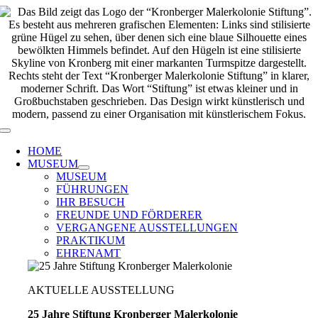
Zum
Inhalt
springen
Toggle
Navigation
HOME
MUSEUM
MUSEUM
FÜHRUNGEN
IHR BESUCH
FREUNDE UND FÖRDERER
VERGANGENE AUSSTELLUNGEN
PRAKTIKUM
EHRENAMT
AKTUELLE AUSSTELLUNG
25 Jahre Stiftung Kronberger Malerkolonie