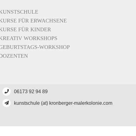
KUNSTSCHULE
KURSE FÜR ERWACHSENE
KURSE FÜR KINDER
KREATIV WORKSHOPS
GEBURTSTAGS-WORKSHOP
DOZENTEN
06173 92 94 89
kunstschule (at) kronberger-malerkolonie.com