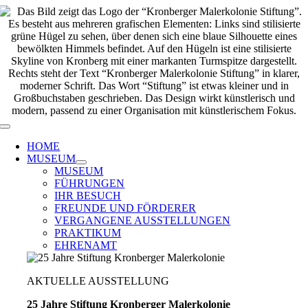
Zum
Inhalt
springen
Toggle
Navigation
HOME
MUSEUM
MUSEUM
FÜHRUNGEN
IHR BESUCH
FREUNDE UND FÖRDERER
VERGANGENE AUSSTELLUNGEN
PRAKTIKUM
EHRENAMT
AKTUELLE AUSSTELLUNG
25 Jahre Stiftung Kronberger Malerkolonie