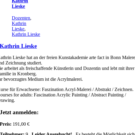
Kathrin
Lieske
Dozenten
,
Kathrin
Lieske
,
Kathrin Lieske
Kathrin Lieske
athrin Lieske hat an der freien Kunstakademie arte fact in Bonn Malere
nd Zeichnung studiert.
ie arbeitet als freischaffende Künstlerin und Dozentin und lebt mit ihrer
amilie in Kronberg.
hr bevorzugtes Medium ist die Acrylmalerei.
urse für Erwachsene: Faszination Acryl-Malerei / Abstrakt / Zeichnen.
ourses for adults: Fascination Acrylic Painting / Abstract Painting /
rawing.
Jetzt anmelden:
Preis:
191,00 €
Teilnehmer:
9
Leider Ausgebucht!
Es besteht die Möglichkeit sich