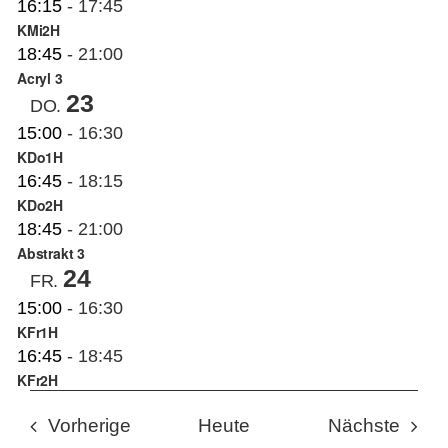
16:15
-
17:45
KMi2H
18:45
-
21:00
Acryl 3
23
DO.
15:00
-
16:30
KDo1H
16:45
-
18:15
KDo2H
18:45
-
21:00
Abstrakt 3
24
FR.
15:00
-
16:30
KFr1H
16:45
-
18:45
KFr2H
Veranstaltungen
Veran
Vorherige
Heute
Nächste