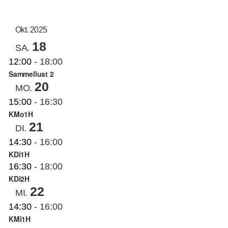
AN
ANS
Datum
auswählen.
NAV
KUNSTSCHULE
NA
Okt. 2025
18
SA.
KRONBERGER MALERKOLONIE
12:00
-
18:00
Sammellust 2
20
MO.
SUCHE
15:00
-
16:30
NACH:
KMo1H
21
DI.
14:30
-
16:00
KDi1H
16:30
-
18:00
KDi2H
22
MI.
14:30
-
16:00
KMi1H