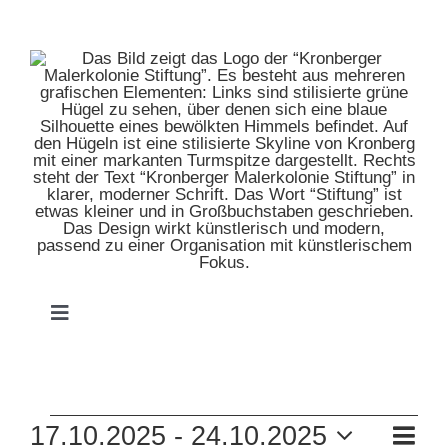
Zum
Inhalt
springen
Toggle
Navigation
HOME
VERANSTALTUNGEN
VE
17.10.2025
 - 
24.10.2025
MUSEUM
Zusam