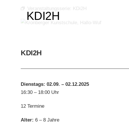
Veranstaltungsserie:
KDi2H
KDI2H
KDI2H
SUSANA ORTI
Dienstags: 02.09. – 02.12.2025
MAILLO
16:30 – 18:00 Uhr
Dozenten
Susana Or
Maillo
12 Termine
Alter:
6 – 8 Jahre