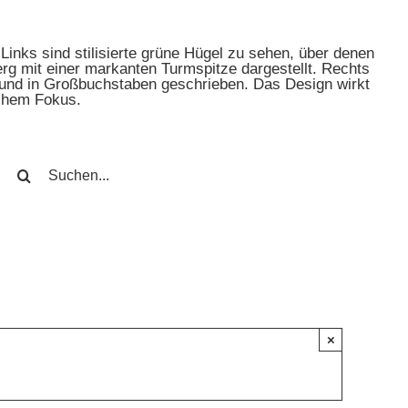
SUCHE
NACH:
×