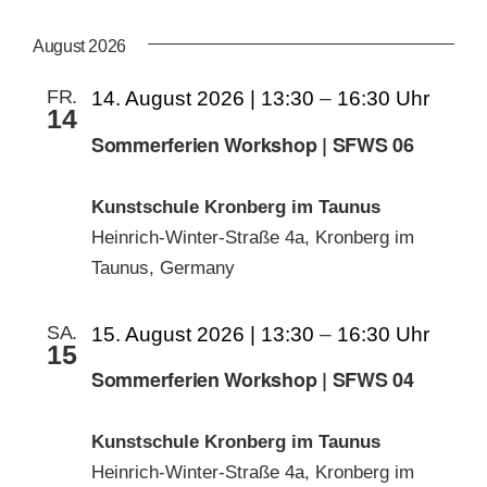
AN
ANS
Datum
wählen.
NAV
August 2026
KUNSTSCHULE
NA
FR.
14. August 2026 | 13:30
–
16:30
14
KRONBERGER MALERKOLONIE
Sommerferien Workshop | SFWS 06
SUCHE
Kunstschule Kronberg im Taunus
NACH:
Heinrich-Winter-Straße 4a, Kronberg im
Taunus, Germany
SA.
15. August 2026 | 13:30
–
16:30
15
Sommerferien Workshop | SFWS 04
Kunstschule Kronberg im Taunus
Heinrich-Winter-Straße 4a, Kronberg im