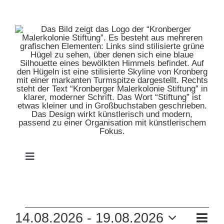
Zum
Inhalt
springen
Toggle
Navigation
HOME
VERANSTALTUNGEN
VE
14.08.2026
 - 
19.08.2026
MUSEUM
Liste