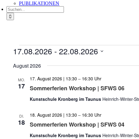
PUBLIKATIONEN
Suche
nach:
Veranstaltungen
17.08.2026
 - 
22.08.2026
Datum
wählen.
August 2026
17. August 2026 | 13:30
–
16:30
MO.
17
Sommerferien Workshop | SFWS 06
Kunstschule Kronberg im Taunus
Heinrich-Winter-S
18. August 2026 | 13:30
–
16:30
DI.
18
Sommerferien Workshop | SFWS 04
Kunstschule Kronberg im Taunus
Heinrich-Winter-S