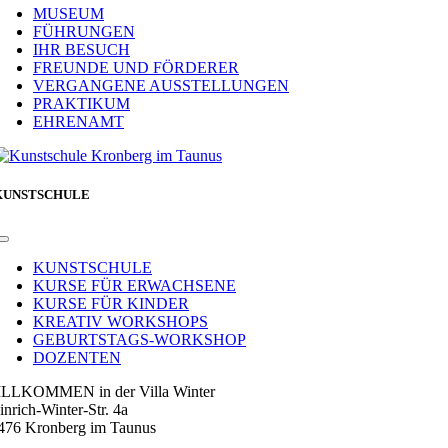
Navigation
MUSEUM
FÜHRUNGEN
IHR BESUCH
FREUNDE UND FÖRDERER
VERGANGENE AUSSTELLUNGEN
PRAKTIKUM
EHRENAMT
KUNSTSCHULE
Toggle
Navigation
KUNSTSCHULE
KURSE FÜR ERWACHSENE
KURSE FÜR KINDER
KREATIV WORKSHOPS
GEBURTSTAGS-WORKSHOP
DOZENTEN
LLKOMMEN in der Villa Winter
inrich-Winter-Str. 4a
476 Kronberg im Taunus