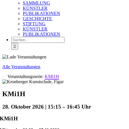
SAMMLUNG
KÜNSTLER
PUBLIKATIONEN
GESCHICHTE
STIFTUNG
KÜNSTLER
PUBLIKATIONEN
Suche
nach:
Alle Veranstaltungen
Veranstaltungsserie:
KMi1H
KMi1H
28. Oktober 2026 | 15:15
–
16:45
KMi1H