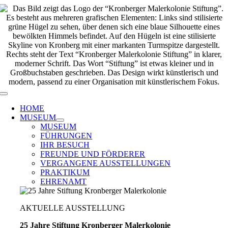
Zum
Inhalt
springen
Toggle
Navigation
HOME
MUSEUM
MUSEUM
FÜHRUNGEN
IHR BESUCH
FREUNDE UND FÖRDERER
VERGANGENE AUSSTELLUNGEN
PRAKTIKUM
EHRENAMT
AKTUELLE AUSSTELLUNG
25 Jahre Stiftung Kronberger Malerkolonie