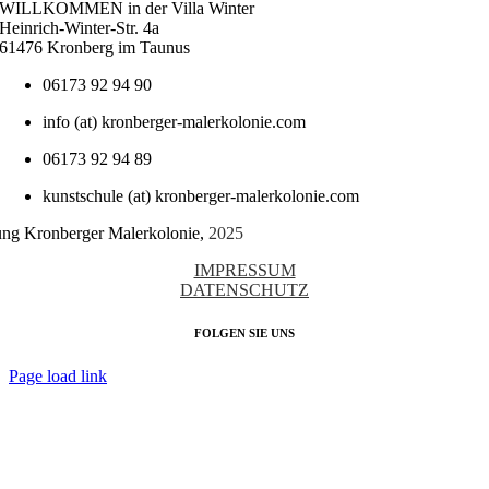
WILLKOMMEN in der Villa Winter
Heinrich-Winter-Str. 4a
61476 Kronberg im Taunus
06173 92 94 90
info (at) kronberger-malerkolonie.com
06173 92 94 89
kunstschule (at) kronberger-malerkolonie.com
tung Kronberger Malerkolonie,
2025
IMPRESSUM
DATENSCHUTZ
FOLGEN SIE UNS
Page load link
Nach
oben