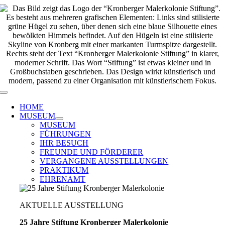
Zum
Inhalt
springen
Toggle
Navigation
HOME
MUSEUM
MUSEUM
FÜHRUNGEN
IHR BESUCH
FREUNDE UND FÖRDERER
VERGANGENE AUSSTELLUNGEN
PRAKTIKUM
EHRENAMT
AKTUELLE AUSSTELLUNG
25 Jahre Stiftung Kronberger Malerkolonie