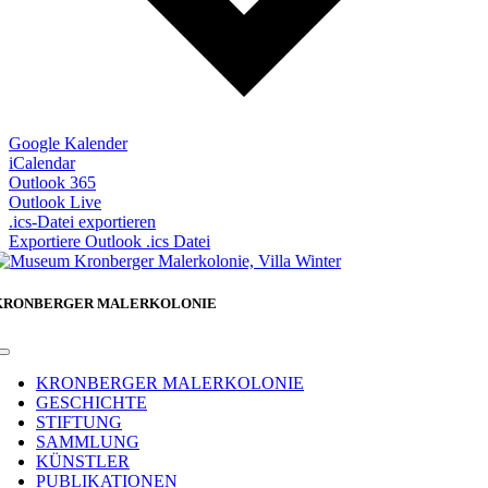
Google Kalender
iCalendar
Outlook 365
Outlook Live
.ics-Datei exportieren
Exportiere Outlook .ics Datei
KRONBERGER MALERKOLONIE
Toggle
Navigation
KRONBERGER MALERKOLONIE
GESCHICHTE
STIFTUNG
SAMMLUNG
KÜNSTLER
PUBLIKATIONEN