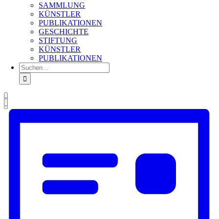
SAMMLUNG
KÜNSTLER
PUBLIKATIONEN
GESCHICHTE
STIFTUNG
KÜNSTLER
PUBLIKATIONEN
Suche
nach:
Ansichten-
Veranstaltung
Veranstaltungen
Liste
Ansichten-
Navigation
Navigation