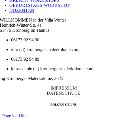
KREATIV WORKSHOPS
GEBURTSTAGS-WORKSHOP
DOZENTEN
WILLKOMMEN in der Villa Winter
Heinrich-Winter-Str. 4a
61476 Kronberg im Taunus
06173 92 94 90
info (at) kronberger-malerkolonie.com
06173 92 94 89
kunstschule (at) kronberger-malerkolonie.com
tung Kronberger Malerkolonie,
2025
IMPRESSUM
DATENSCHUTZ
FOLGEN SIE UNS
Page load link
Nach
oben