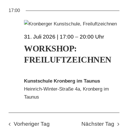
AN
ANS
Datum
FÜR
17:00
wählen.
NAV
KUNSTSCHULE
NA
31.
KRONBERGER MALERKOLONIE
31. Juli 2026 | 17:00
–
20:00
JULI
WORKSHOP:
SUCHE
2026
FREILUFTZEICHNEN
NACH:
Kunstschule Kronberg im Taunus
Heinrich-Winter-Straße 4a, Kronberg im
Taunus
Vorheriger Tag
Nächster Tag