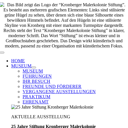
Zum
Inhalt
springen
Toggle
Navigation
HOME
MUSEUM
MUSEUM
FÜHRUNGEN
IHR BESUCH
FREUNDE UND FÖRDERER
VERGANGENE AUSSTELLUNGEN
PRAKTIKUM
EHRENAMT
AKTUELLE AUSSTELLUNG
25 Jahre Stiftung Kronberger Malerkolonie