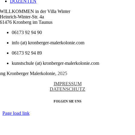
DOZENTEN
WILLKOMMEN in der Villa Winter
Heinrich-Winter-Str. 4a
61476 Kronberg im Taunus
06173 92 94 90
info (at) kronberger-malerkolonie.com
06173 92 94 89
kunstschule (at) kronberger-malerkolonie.com
tung Kronberger Malerkolonie,
2025
IMPRESSUM
DATENSCHUTZ
FOLGEN SIE UNS
Page load link
Nach
oben