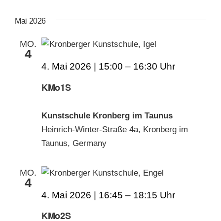
AN
ANS
Datum
wählen.
NAV
Mai 2026
KUNSTSCHULE
NA
MO.
4
KRONBERGER MALERKOLONIE
4. Mai 2026 | 15:00
–
16:30
KMo1S
SUCHE
NACH:
Kunstschule Kronberg im Taunus
Heinrich-Winter-Straße 4a, Kronberg im
Taunus, Germany
MO.
4
4. Mai 2026 | 16:45
–
18:15
KMo2S