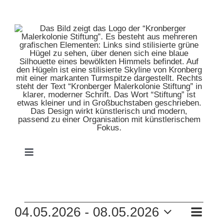
Zum
Inhalt
springen
Toggle
Navigation
HOME
VERANSTALTUNGEN
VE
04.05.2026
 - 
08.05.2026
MUSEUM
Liste