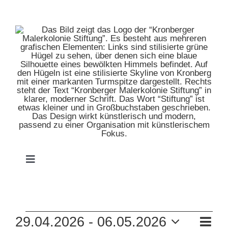
Zum
Inhalt
springen
Toggle
Navigation
HOME
VERANSTALTUNGEN
VE
29.04.2026
 - 
06.05.2026
MUSEUM
Liste