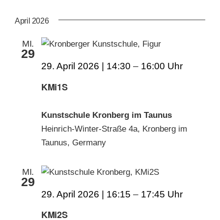
AN
ANS
Datum
wählen.
NAV
April 2026
KUNSTSCHULE
NA
MI.
29
KRONBERGER MALERKOLONIE
29. April 2026 | 14:30
–
16:00
KMi1S
SUCHE
NACH:
Kunstschule Kronberg im Taunus
Heinrich-Winter-Straße 4a, Kronberg im
Taunus, Germany
MI.
29
29. April 2026 | 16:15
–
17:45
KMi2S