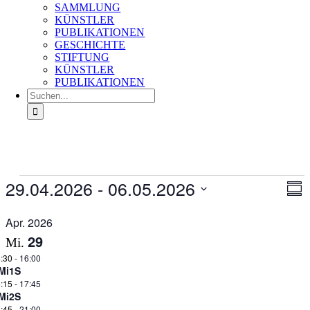
SAMMLUNG
KÜNSTLER
PUBLIKATIONEN
GESCHICHTE
STIFTUNG
KÜNSTLER
PUBLIKATIONEN
Suche
nach:
Veranstaltungen
29.04.2026
 - 
06.05.2026
Ans
Ver
Zusa
An
Nav
Datum
Na
auswählen.
Apr. 2026
29
Mi.
:30
-
16:00
Mi1S
:15
-
17:45
Mi2S
:45
-
21:00