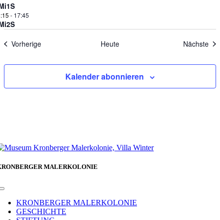
Mi1S
:15
-
17:45
Mi2S
Veranstaltungen
Ver
Vorherige
Heute
Nächste
Kalender abonnieren
KRONBERGER MALERKOLONIE
Toggle
Navigation
KRONBERGER MALERKOLONIE
GESCHICHTE