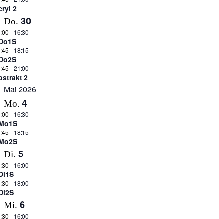
cryl 2
30
Do.
:00
-
16:30
Do1S
:45
-
18:15
Do2S
:45
-
21:00
bstrakt 2
Mai 2026
4
Mo.
:00
-
16:30
Mo1S
:45
-
18:15
Mo2S
5
Di.
:30
-
16:00
Di1S
:30
-
18:00
Di2S
6
Mi.
:30
-
16:00