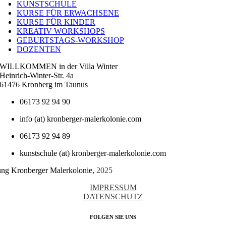
Navigation
KUNSTSCHULE
KURSE FÜR ERWACHSENE
KURSE FÜR KINDER
KREATIV WORKSHOPS
GEBURTSTAGS-WORKSHOP
DOZENTEN
WILLKOMMEN in der Villa Winter
Heinrich-Winter-Str. 4a
61476 Kronberg im Taunus
06173 92 94 90
info (at) kronberger-malerkolonie.com
06173 92 94 89
kunstschule (at) kronberger-malerkolonie.com
tung Kronberger Malerkolonie,
2025
IMPRESSUM
DATENSCHUTZ
FOLGEN SIE UNS