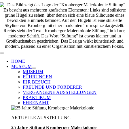
Zum
Inhalt
springen
Toggle
Navigation
HOME
MUSEUM
MUSEUM
FÜHRUNGEN
IHR BESUCH
FREUNDE UND FÖRDERER
VERGANGENE AUSSTELLUNGEN
PRAKTIKUM
EHRENAMT
AKTUELLE AUSSTELLUNG
25 Jahre Stiftung Kronberger Malerkolonie