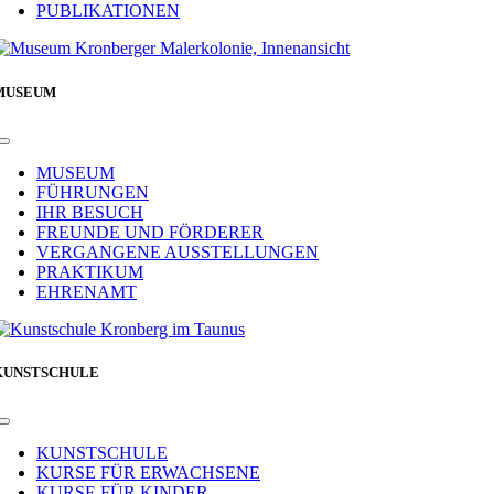
PUBLIKATIONEN
MUSEUM
Toggle
Navigation
MUSEUM
FÜHRUNGEN
IHR BESUCH
FREUNDE UND FÖRDERER
VERGANGENE AUSSTELLUNGEN
PRAKTIKUM
EHRENAMT
KUNSTSCHULE
Toggle
Navigation
KUNSTSCHULE
KURSE FÜR ERWACHSENE
KURSE FÜR KINDER