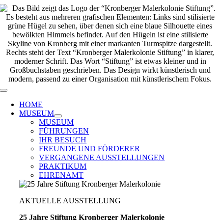
Zum
Inhalt
springen
Toggle
Navigation
HOME
MUSEUM
MUSEUM
FÜHRUNGEN
IHR BESUCH
FREUNDE UND FÖRDERER
VERGANGENE AUSSTELLUNGEN
PRAKTIKUM
EHRENAMT
AKTUELLE AUSSTELLUNG
25 Jahre Stiftung Kronberger Malerkolonie