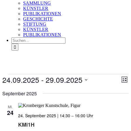
SAMMLUNG
KÜNSTLER
PUBLIKATIONEN
GESCHICHTE
STIFTUNG
KÜNSTLER
PUBLIKATIONEN
Suche
nach:
Veranstaltungen
24.09.2025
 - 
29.09.2025
Ans
Ver
Liste
An
Nav
Datum
Na
wählen.
September 2025
MI.
24
24. September 2025 | 14:30
–
16:00
KMi1H