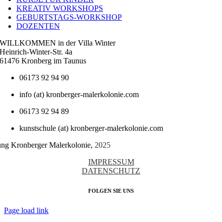
KREATIV WORKSHOPS
GEBURTSTAGS-WORKSHOP
DOZENTEN
WILLKOMMEN in der Villa Winter
Heinrich-Winter-Str. 4a
61476 Kronberg im Taunus
06173 92 94 90
info (at) kronberger-malerkolonie.com
06173 92 94 89
kunstschule (at) kronberger-malerkolonie.com
tung Kronberger Malerkolonie,
2025
IMPRESSUM
DATENSCHUTZ
FOLGEN SIE UNS
Page load link
Nach