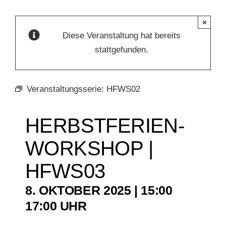
×
KUNSTSCHULE
Diese Veranstaltung hat bereits
stattgefunden.
KRONBERGER MALERKOLONIE
Veranstaltungsserie:
HFWS02
SUCHE
NACH:
HERBSTFERIEN-
WORKSHOP |
HFWS03
8. OKTOBER 2025 | 15:00
–
17:00