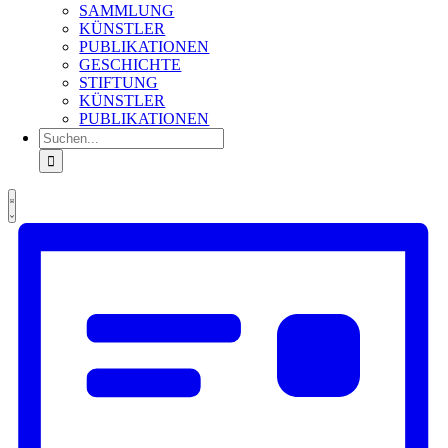
SAMMLUNG
KÜNSTLER
PUBLIKATIONEN
GESCHICHTE
STIFTUNG
KÜNSTLER
PUBLIKATIONEN
Suche
nach:
Ansichten-
Veranstaltung
Veranstaltungen
Liste
Ansichten-
Navigation
Navigation