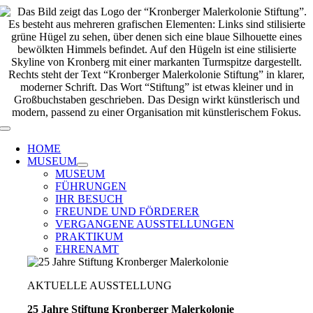
Zum
Inhalt
springen
Toggle
Navigation
HOME
MUSEUM
MUSEUM
FÜHRUNGEN
IHR BESUCH
FREUNDE UND FÖRDERER
VERGANGENE AUSSTELLUNGEN
PRAKTIKUM
EHRENAMT
AKTUELLE AUSSTELLUNG
25 Jahre Stiftung Kronberger Malerkolonie