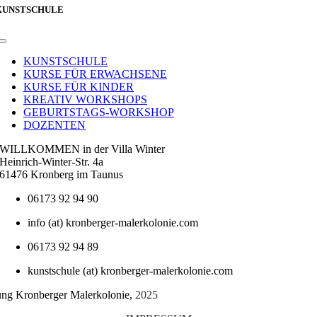
KUNSTSCHULE
Toggle
Navigation
KUNSTSCHULE
KURSE FÜR ERWACHSENE
KURSE FÜR KINDER
KREATIV WORKSHOPS
GEBURTSTAGS-WORKSHOP
DOZENTEN
WILLKOMMEN in der Villa Winter
Heinrich-Winter-Str. 4a
61476 Kronberg im Taunus
06173 92 94 90
info (at) kronberger-malerkolonie.com
06173 92 94 89
kunstschule (at) kronberger-malerkolonie.com
tung Kronberger Malerkolonie,
2025