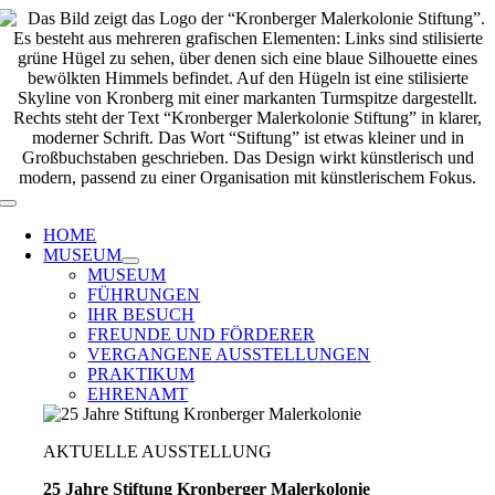
Zum
Inhalt
springen
Toggle
Navigation
HOME
MUSEUM
MUSEUM
FÜHRUNGEN
IHR BESUCH
FREUNDE UND FÖRDERER
VERGANGENE AUSSTELLUNGEN
PRAKTIKUM
EHRENAMT
AKTUELLE AUSSTELLUNG
25 Jahre Stiftung Kronberger Malerkolonie