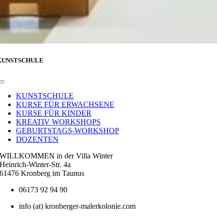
KUNSTSCHULE
Toggle
Navigation
KUNSTSCHULE
KURSE FÜR ERWACHSENE
KURSE FÜR KINDER
KREATIV WORKSHOPS
GEBURTSTAGS-WORKSHOP
DOZENTEN
WILLKOMMEN in der Villa Winter
Heinrich-Winter-Str. 4a
61476 Kronberg im Taunus
06173 92 94 90
info (at) kronberger-malerkolonie.com