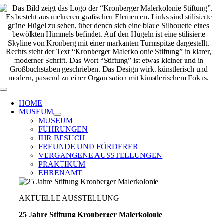
Zum
Inhalt
springen
Toggle
Navigation
HOME
MUSEUM
MUSEUM
FÜHRUNGEN
IHR BESUCH
FREUNDE UND FÖRDERER
VERGANGENE AUSSTELLUNGEN
PRAKTIKUM
EHRENAMT
AKTUELLE AUSSTELLUNG
25 Jahre Stiftung Kronberger Malerkolonie