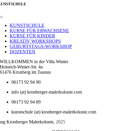
KUNSTSCHULE
Toggle
Navigation
KUNSTSCHULE
KURSE FÜR ERWACHSENE
KURSE FÜR KINDER
KREATIV WORKSHOPS
GEBURTSTAGS-WORKSHOP
DOZENTEN
WILLKOMMEN in der Villa Winter
Heinrich-Winter-Str. 4a
61476 Kronberg im Taunus
06173 92 94 90
info (at) kronberger-malerkolonie.com
06173 92 94 89
kunstschule (at) kronberger-malerkolonie.com
tung Kronberger Malerkolonie,
2025