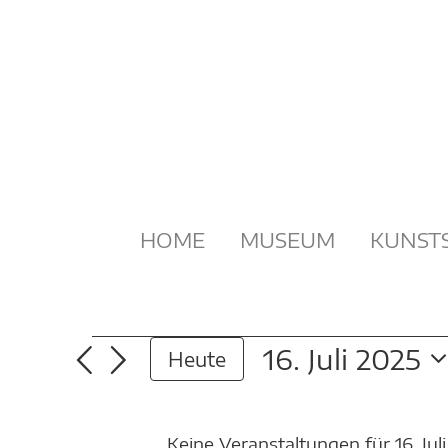
Zum
Inhalt
springen
HOME
MUSEUM
KUNST
VERANSTALTUNG
16. Juli 2025
Heute
Datum
FÜR
wählen.
Keine Veranstaltungen für 16. Ju