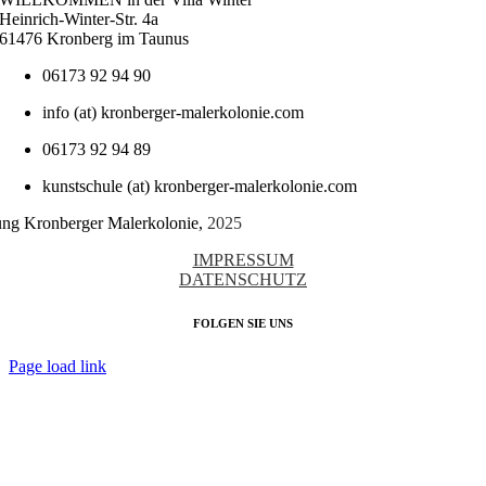
Heinrich-Winter-Str. 4a
61476 Kronberg im Taunus
06173 92 94 90
info (at) kronberger-malerkolonie.com
06173 92 94 89
kunstschule (at) kronberger-malerkolonie.com
tung Kronberger Malerkolonie,
2025
IMPRESSUM
DATENSCHUTZ
FOLGEN SIE UNS
Page load link
Nach
oben