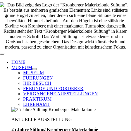
Zum
Inhalt
springen
Toggle
Navigation
HOME
MUSEUM
MUSEUM
FÜHRUNGEN
IHR BESUCH
FREUNDE UND FÖRDERER
VERGANGENE AUSSTELLUNGEN
PRAKTIKUM
EHRENAMT
AKTUELLE AUSSTELLUNG
25 Jahre Stiftung Kronberger Malerkolonie