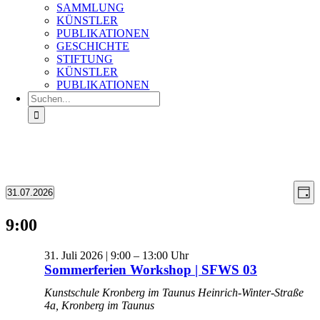
SAMMLUNG
KÜNSTLER
PUBLIKATIONEN
GESCHICHTE
STIFTUNG
KÜNSTLER
PUBLIKATIONEN
Suche
nach:
Ans
Ve
Veranstaltungen
31.07.2026
Tag
An
für
Datum
Nav
wählen.
Na
31.
9:00
Juli
2026
31. Juli 2026 | 9:00
–
13:00
Sommerferien Workshop | SFWS 03
Kunstschule Kronberg im Taunus
Heinrich-Winter-Straße
4a, Kronberg im Taunus