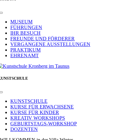
Toggle
Navigation
MUSEUM
FÜHRUNGEN
IHR BESUCH
FREUNDE UND FÖRDERER
VERGANGENE AUSSTELLUNGEN
PRAKTIKUM
EHRENAMT
KUNSTSCHULE
Toggle
Navigation
KUNSTSCHULE
KURSE FÜR ERWACHSENE
KURSE FÜR KINDER
KREATIV WORKSHOPS
GEBURTSTAGS-WORKSHOP
DOZENTEN
WILLKOMMEN in der Villa Winter