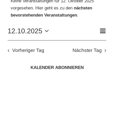
Keine Veranstaltungen für 12. Oktober 2025
vorgesehen. Hier geht es zu den
nächsten
FÜR
Hinweis
KUNSTSCHULE
bevorstehenden Veranstaltungen
.
12.
VE
12.10.2025
KRONBERGER MALERKOLONIE
Tag
AN
OKTOBER
ANS
Datum
wählen.
NAV
SUCHE
NA
2025
Vorheriger Tag
Nächster Tag
NACH:
KALENDER ABONNIEREN