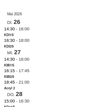
AN
ANS
Datum
auswählen.
NAV
KUNSTSCHULE
NA
Mai 2026
26
DI.
KRONBERGER MALERKOLONIE
14:30
-
16:00
KDi1S
16:30
-
18:00
SUCHE
KDi2S
NACH:
27
MI.
14:30
-
16:00
KMi1S
16:15
-
17:45
KMi2S
18:45
-
21:00
Acryl 2
28
DO.
15:00
-
16:30
KDo1S