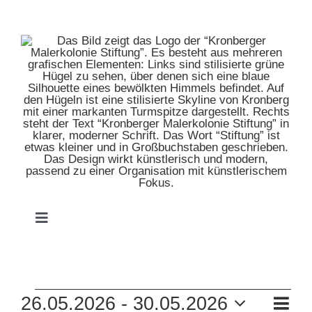
Zum
Inhalt
springen
Toggle
Navigation
HOME
VERANSTALTUNGEN
VE
26.05.2026
 - 
30.05.2026
MUSEUM
Zusam