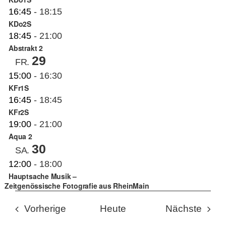
16:45
-
18:15
KDo2S
18:45
-
21:00
Abstrakt 2
29
FR.
15:00
-
16:30
KFr1S
16:45
-
18:45
KFr2S
19:00
-
21:00
Aqua 2
30
SA.
12:00
-
18:00
Hauptsache Musik –
Zeitgenössische Fotografie aus RheinMain
Veranstaltungen
Veran
Vorherige
Heute
Nächste