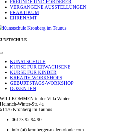
FREUNDE UND FÖRDERER
VERGANGENE AUSSTELLUNGEN
PRAKTIKUM
EHRENAMT
KUNSTSCHULE
Toggle
Navigation
KUNSTSCHULE
KURSE FÜR ERWACHSENE
KURSE FÜR KINDER
KREATIV WORKSHOPS
GEBURTSTAGS-WORKSHOP
DOZENTEN
WILLKOMMEN in der Villa Winter
Heinrich-Winter-Str. 4a
61476 Kronberg im Taunus
06173 92 94 90
info (at) kronberger-malerkolonie.com