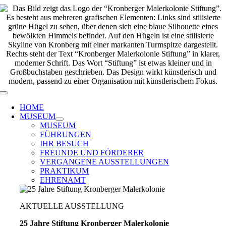
Zum
Inhalt
springen
Toggle
Navigation
HOME
MUSEUM
MUSEUM
FÜHRUNGEN
IHR BESUCH
FREUNDE UND FÖRDERER
VERGANGENE AUSSTELLUNGEN
PRAKTIKUM
EHRENAMT
AKTUELLE AUSSTELLUNG
25 Jahre Stiftung Kronberger Malerkolonie