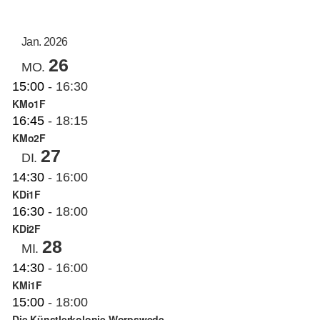
AN
ANS
Datum
auswählen.
NAV
KUNSTSCHULE
NA
Jan. 2026
26
MO.
KRONBERGER MALERKOLONIE
15:00
-
16:30
KMo1F
16:45
-
18:15
SUCHE
KMo2F
NACH:
27
DI.
14:30
-
16:00
KDi1F
16:30
-
18:00
KDi2F
28
MI.
14:30
-
16:00
KMi1F
15:00
-
18:00
Die Künstlerkolonie Worpswede