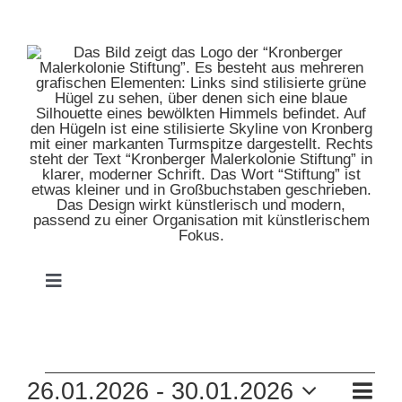
Zum
Inhalt
springen
Toggle
Navigation
HOME
VERANSTALTUNGEN
VE
26.01.2026
 - 
30.01.2026
MUSEUM
Zusam