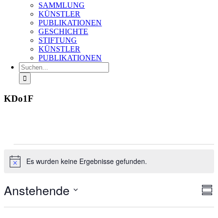
SAMMLUNG
KÜNSTLER
PUBLIKATIONEN
GESCHICHTE
STIFTUNG
KÜNSTLER
PUBLIKATIONEN
Suche
nach:
KDo1F
Veranstaltungen
Es wurden keine Ergebnisse gefunden.
Hinweis
Anstehende
Ans
Ver
Zusa
An
Nav
Datum
Na
auswählen.