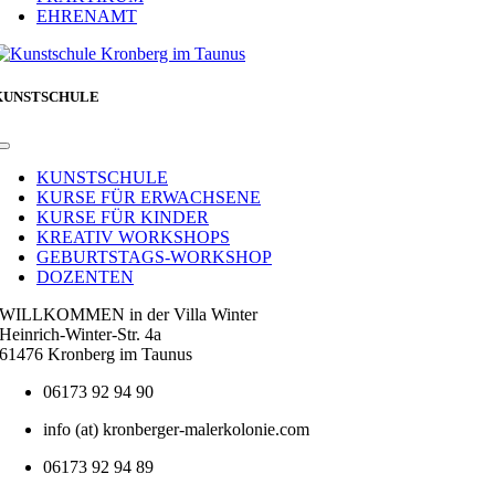
EHRENAMT
KUNSTSCHULE
Toggle
Navigation
KUNSTSCHULE
KURSE FÜR ERWACHSENE
KURSE FÜR KINDER
KREATIV WORKSHOPS
GEBURTSTAGS-WORKSHOP
DOZENTEN
WILLKOMMEN in der Villa Winter
Heinrich-Winter-Str. 4a
61476 Kronberg im Taunus
06173 92 94 90
info (at) kronberger-malerkolonie.com
06173 92 94 89