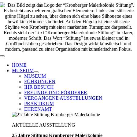
Zum
Inhalt
springen
Toggle
Navigation
HOME
MUSEUM
MUSEUM
FÜHRUNGEN
IHR BESUCH
FREUNDE UND FÖRDERER
VERGANGENE AUSSTELLUNGEN
PRAKTIKUM
EHRENAMT
AKTUELLE AUSSTELLUNG
25 Jahre Stiftung Kronberger Malerkolonie