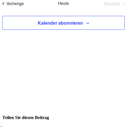
Heute
Nächste
Veranstaltungen
Vorherige
Verans
Kalender abonnieren
Teilen Sie diesen Beitrag