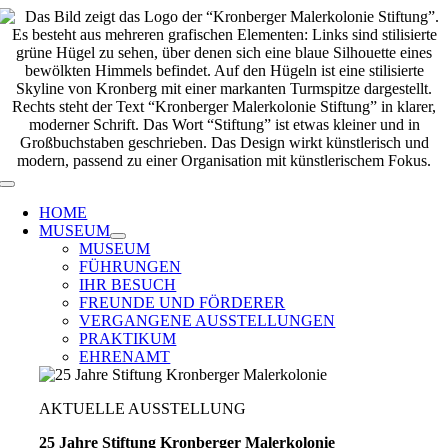
Zum
Inhalt
springen
Toggle
Navigation
HOME
MUSEUM
MUSEUM
FÜHRUNGEN
IHR BESUCH
FREUNDE UND FÖRDERER
VERGANGENE AUSSTELLUNGEN
PRAKTIKUM
EHRENAMT
AKTUELLE AUSSTELLUNG
25 Jahre Stiftung Kronberger Malerkolonie