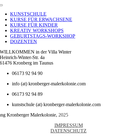
Toggle
Navigation
KUNSTSCHULE
KURSE FÜR ERWACHSENE
KURSE FÜR KINDER
KREATIV WORKSHOPS
GEBURTSTAGS-WORKSHOP
DOZENTEN
WILLKOMMEN in der Villa Winter
Heinrich-Winter-Str. 4a
61476 Kronberg im Taunus
06173 92 94 90
info (at) kronberger-malerkolonie.com
06173 92 94 89
kunstschule (at) kronberger-malerkolonie.com
tung Kronberger Malerkolonie,
2025
IMPRESSUM
DATENSCHUTZ