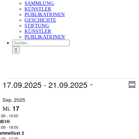
SAMMLUNG
KÜNSTLER
PUBLIKATIONEN
GESCHICHTE
STIFTUNG
KÜNSTLER
PUBLIKATIONEN
Suche
nach:
Veranstaltungen
17.09.2025
 - 
21.09.2025
Ans
Ver
Zusa
An
Nav
Datum
Na
auswählen.
Sep. 2025
17
Mi.
:30
-
16:00
Mi1H
:00
-
18:00
ammellust 2
:15
-
17:45