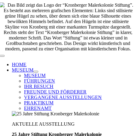
Zum
Inhalt
springen
Toggle
Navigation
HOME
MUSEUM
MUSEUM
FÜHRUNGEN
IHR BESUCH
FREUNDE UND FÖRDERER
VERGANGENE AUSSTELLUNGEN
PRAKTIKUM
EHRENAMT
AKTUELLE AUSSTELLUNG
25 Jahre Stiftung Kronberger Malerkolonie