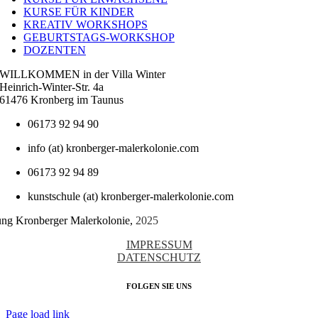
KURSE FÜR KINDER
KREATIV WORKSHOPS
GEBURTSTAGS-WORKSHOP
DOZENTEN
WILLKOMMEN in der Villa Winter
Heinrich-Winter-Str. 4a
61476 Kronberg im Taunus
06173 92 94 90
info (at) kronberger-malerkolonie.com
06173 92 94 89
kunstschule (at) kronberger-malerkolonie.com
tung Kronberger Malerkolonie,
2025
IMPRESSUM
DATENSCHUTZ
FOLGEN SIE UNS
Page load link