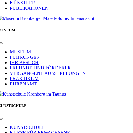
KÜNSTLER
PUBLIKATIONEN
MUSEUM
Toggle
Navigation
MUSEUM
FÜHRUNGEN
IHR BESUCH
FREUNDE UND FÖRDERER
VERGANGENE AUSSTELLUNGEN
PRAKTIKUM
EHRENAMT
KUNSTSCHULE
Toggle
Navigation
KUNSTSCHULE
KURSE FÜR ERWACHSENE