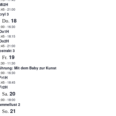
Mi2H
:45
-
21:00
cryl 3
18
Do.
:00
-
16:30
Do1H
:45
-
18:15
Do2H
:45
-
21:00
bstrakt 3
19
Fr.
:30
-
11:30
ührung: Mit dem Baby zur Kunst
:00
-
16:30
Fr1H
:45
-
18:45
Fr2H
20
Sa.
:00
-
18:00
ammellust 2
21
So.