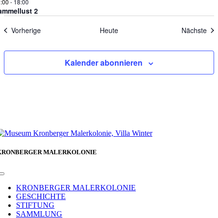
:00
-
18:00
ammellust 2
Veranstaltungen
Ver
Vorherige
Heute
Nächste
Kalender abonnieren
KRONBERGER MALERKOLONIE
Toggle
Navigation
KRONBERGER MALERKOLONIE
GESCHICHTE
STIFTUNG
SAMMLUNG