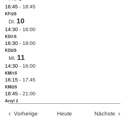
16:45
-
18:45
KFr2S
10
DI.
14:30
-
16:00
KDi1S
16:30
-
18:00
KDi2S
11
MI.
14:30
-
16:00
KMi1S
16:15
-
17:45
KMi2S
18:45
-
21:00
Acryl 2
Veranstaltungen
Veran
Vorherige
Heute
Nächste