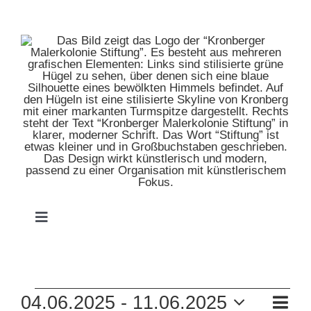
Zum
Inhalt
springen
Toggle
Navigation
HOME
VERANSTALTUNGEN
VE
04.06.2025
 - 
11.06.2025
MUSEUM
Zusam