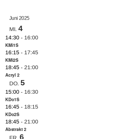
AN
ANS
Datum
auswählen.
NAV
KUNSTSCHULE
NA
Juni 2025
4
MI.
KRONBERGER MALERKOLONIE
14:30
-
16:00
KMi1S
16:15
-
17:45
SUCHE
KMi2S
NACH:
18:45
-
21:00
Acryl 2
5
DO.
15:00
-
16:30
KDo1S
16:45
-
18:15
KDo2S
18:45
-
21:00
Abstrakt 2
6
FR.