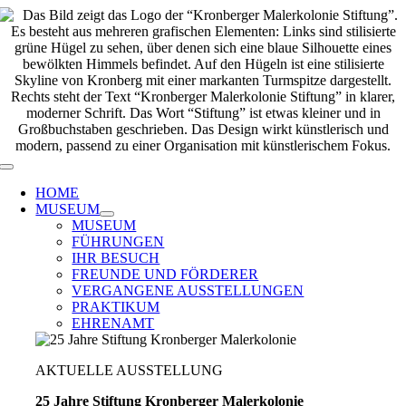
Zum
Inhalt
springen
Toggle
Navigation
HOME
MUSEUM
MUSEUM
FÜHRUNGEN
IHR BESUCH
FREUNDE UND FÖRDERER
VERGANGENE AUSSTELLUNGEN
PRAKTIKUM
EHRENAMT
AKTUELLE AUSSTELLUNG
25 Jahre Stiftung Kronberger Malerkolonie