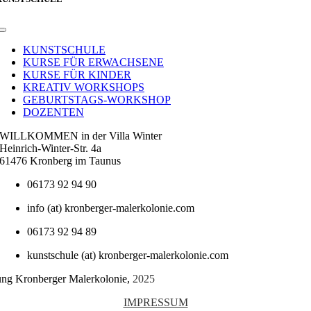
Toggle
Navigation
KUNSTSCHULE
KURSE FÜR ERWACHSENE
KURSE FÜR KINDER
KREATIV WORKSHOPS
GEBURTSTAGS-WORKSHOP
DOZENTEN
WILLKOMMEN in der Villa Winter
Heinrich-Winter-Str. 4a
61476 Kronberg im Taunus
06173 92 94 90
info (at) kronberger-malerkolonie.com
06173 92 94 89
kunstschule (at) kronberger-malerkolonie.com
tung Kronberger Malerkolonie,
2025
IMPRESSUM