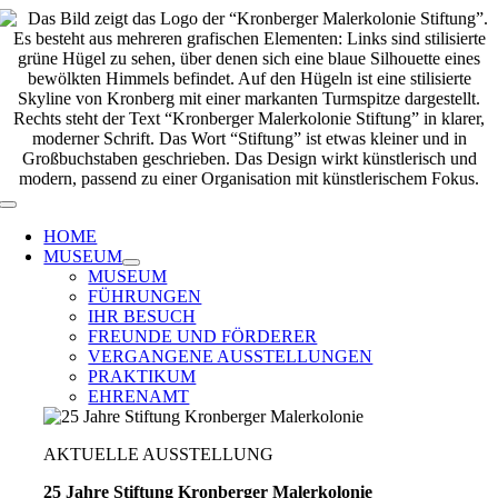
Zum
Inhalt
springen
Toggle
Navigation
HOME
MUSEUM
MUSEUM
FÜHRUNGEN
IHR BESUCH
FREUNDE UND FÖRDERER
VERGANGENE AUSSTELLUNGEN
PRAKTIKUM
EHRENAMT
AKTUELLE AUSSTELLUNG
25 Jahre Stiftung Kronberger Malerkolonie