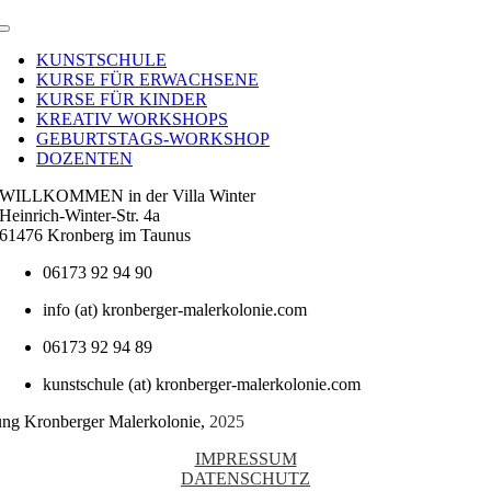
Toggle
Navigation
KUNSTSCHULE
KURSE FÜR ERWACHSENE
KURSE FÜR KINDER
KREATIV WORKSHOPS
GEBURTSTAGS-WORKSHOP
DOZENTEN
WILLKOMMEN in der Villa Winter
Heinrich-Winter-Str. 4a
61476 Kronberg im Taunus
06173 92 94 90
info (at) kronberger-malerkolonie.com
06173 92 94 89
kunstschule (at) kronberger-malerkolonie.com
tung Kronberger Malerkolonie,
2025
IMPRESSUM
DATENSCHUTZ