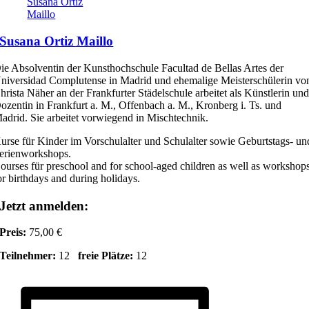
Susana Ortiz
Maillo
Susana Ortiz Maillo
ie Absolventin der Kunsthochschule Facultad de Bellas Artes der
niversidad Complutense in Madrid und ehemalige Meisterschülerin vo
hrista Näher an der Frankfurter Städelschule arbeitet als Künstlerin un
ozentin in Frankfurt a. M., Offenbach a. M., Kronberg i. Ts. und
adrid. Sie arbeitet vorwiegend in Mischtechnik.
urse für Kinder im Vorschulalter und Schulalter sowie Geburtstags- un
erienworkshops.
ourses für preschool and for school-aged children as well as workshop
or birthdays and during holidays.
Jetzt anmelden:
Preis:
75,00 €
Teilnehmer:
12
freie Plätze:
12