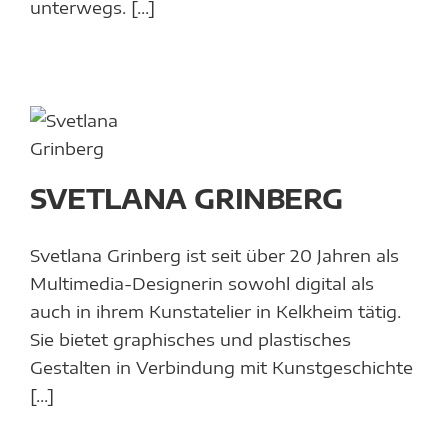
unterwegs. [...]
LANA
BERG
lmalerei
en
ür
SVETLANA GRINBERG
sene
ür
Svetlana Grinberg ist seit über 20 Jahren als
Multimedia-Designerin sowohl digital als
na
auch in ihrem Kunstatelier in Kelkheim tätig.
rg
Sie bietet graphisches und plastisches
Gestalten in Verbindung mit Kunstgeschichte
[...]