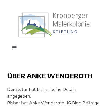
Zum
Inhalt
springen
Toggle
Navigation
HOME
ÜBER
ANKE WENDEROTH
MUSEUM
Der Autor hat bisher keine Details
KUNSTSCHULE
angegeben.
Bisher hat Anke Wenderoth, 16 Blog Beiträge