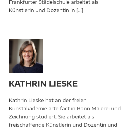
Frankfurter Städelschule arbeitet als
Künstlerin und Dozentin in [...]
RIN
E
en
n
KATHRIN LIESKE
n
e
Kathrin Lieske hat an der freien
Kunstakademie arte fact in Bonn Malerei und
Zeichnung studiert. Sie arbeitet als
freischaffende Künstlerin und Dozentin und