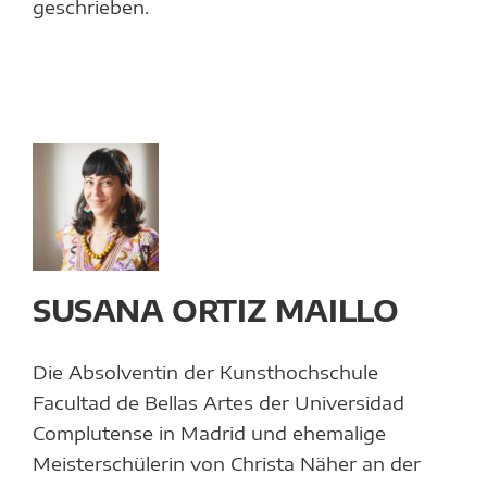
KRONBERGER MALERKOLONIE
geschrieben.
SUCHE
NACH:
NA
Z
LO
en
a
SUSANA ORTIZ MAILLO
Die Absolventin der Kunsthochschule
Facultad de Bellas Artes der Universidad
Complutense in Madrid und ehemalige
Meisterschülerin von Christa Näher an der