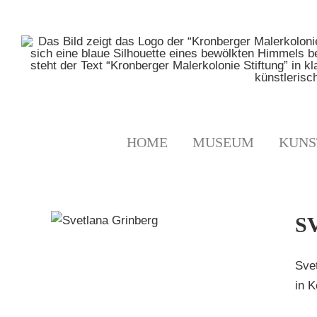
Zum
Inhalt
springen
HOME
MUSEUM
KUNS
ERG
S
en
se für
Svet
rg
in K