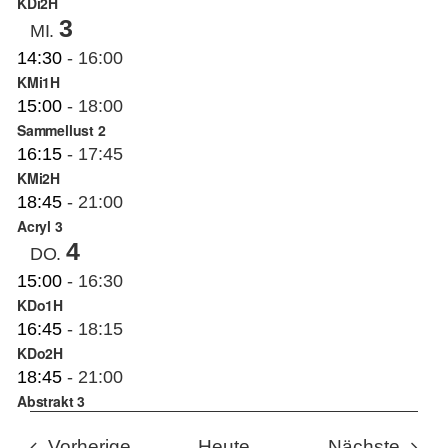
KDi2H
3
MI.
14:30
-
16:00
KMi1H
15:00
-
18:00
Sammellust 2
16:15
-
17:45
KMi2H
18:45
-
21:00
Acryl 3
4
DO.
15:00
-
16:30
KDo1H
16:45
-
18:15
KDo2H
18:45
-
21:00
Abstrakt 3
Veranstaltungen
Veran
Vorherige
Heute
Nächste