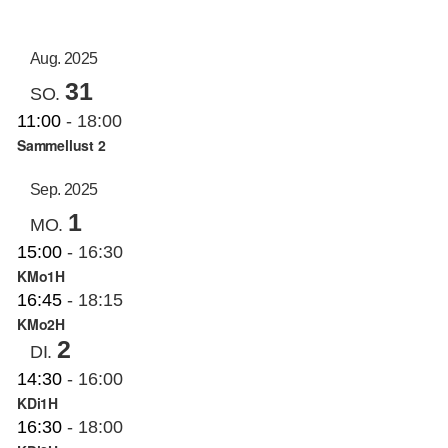
AN
ANS
Datum
auswählen.
NAV
KUNSTSCHULE
NA
Aug. 2025
31
SO.
KRONBERGER MALERKOLONIE
11:00
-
18:00
Sammellust 2
SUCHE
Sep. 2025
NACH:
1
MO.
15:00
-
16:30
KMo1H
16:45
-
18:15
KMo2H
2
DI.
14:30
-
16:00
KDi1H
16:30
-
18:00