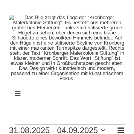
Zum
Inhalt
springen
Toggle
Navigation
HOME
VERANSTALTUNGEN
VE
31.08.2025
 - 
04.09.2025
MUSEUM
Zusam