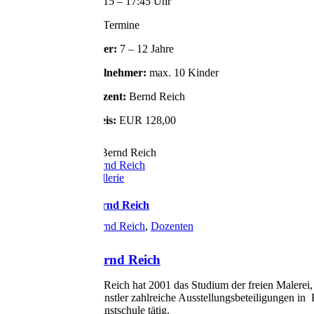
16:15 – 17:45 Uhr
12 Termine
Alter:
7 – 12 Jahre
Teilnehmer:
max. 10 Kinder
Dozent:
Bernd Reich
Preis:
EUR 128,00
Bernd Reich
Gallerie
Bernd Reich
Bernd Reich
,
Dozenten
Bernd Reich
Bernd Reich hat 2001 das Studium der freien Malerei,
der Künstler zahlreiche Ausstellungsbeteiligungen in
der Kunstschule tätig.