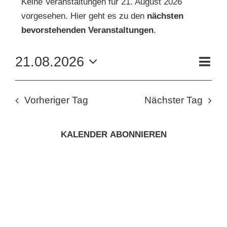
Keine Veranstaltungen für 21. August 2026
vorgesehen. Hier geht es zu den
nächsten
FÜR
Hinweis
KUNSTSCHULE
bevorstehenden Veranstaltungen
.
21.
VE
21.08.2026
KRONBERGER MALERKOLONIE
Tag
AN
AUGUST
ANS
Datum
wählen.
NAV
SUCHE
NA
2026
Vorheriger Tag
Nächster Tag
NACH:
KALENDER ABONNIEREN