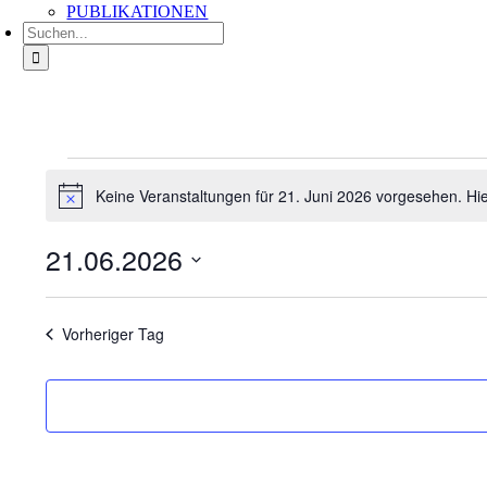
PUBLIKATIONEN
Suche
nach:
Veranstaltungen
für
Keine Veranstaltungen für 21. Juni 2026 vorgesehen. Hi
Hinweis
21.
Juni
21.06.2026
2026
Datum
wählen.
Vorheriger Tag