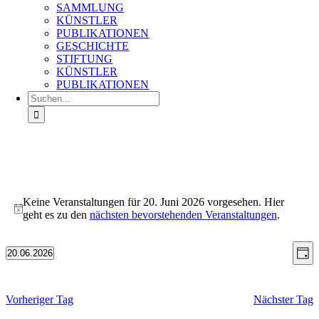
SAMMLUNG
KÜNSTLER
PUBLIKATIONEN
GESCHICHTE
STIFTUNG
KÜNSTLER
PUBLIKATIONEN
Suche
nach:
Veranstaltungen
für
Keine Veranstaltungen für 20. Juni 2026 vorgesehen. Hier
Hinweis
geht es zu den
nächsten bevorstehenden Veranstaltungen
.
20.
Juni
Ans
Ve
2026
20.06.2026
Tag
An
Datum
Nav
wählen.
Na
Vorheriger Tag
Nächster Tag