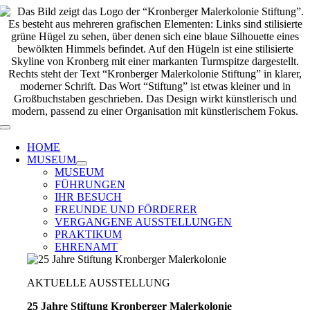
Zum
Inhalt
springen
Toggle
Navigation
HOME
MUSEUM
MUSEUM
FÜHRUNGEN
IHR BESUCH
FREUNDE UND FÖRDERER
VERGANGENE AUSSTELLUNGEN
PRAKTIKUM
EHRENAMT
AKTUELLE AUSSTELLUNG
25 Jahre Stiftung Kronberger Malerkolonie