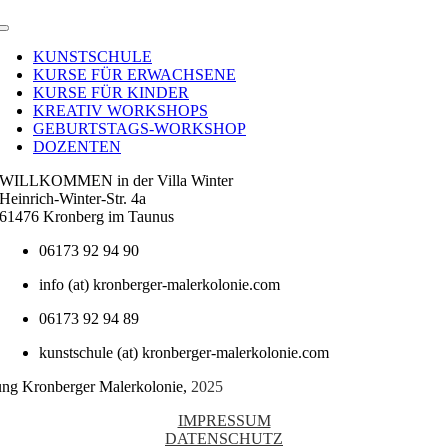
Toggle
Navigation
KUNSTSCHULE
KURSE FÜR ERWACHSENE
KURSE FÜR KINDER
KREATIV WORKSHOPS
GEBURTSTAGS-WORKSHOP
DOZENTEN
WILLKOMMEN in der Villa Winter
Heinrich-Winter-Str. 4a
61476 Kronberg im Taunus
06173 92 94 90
info (at) kronberger-malerkolonie.com
06173 92 94 89
kunstschule (at) kronberger-malerkolonie.com
tung Kronberger Malerkolonie,
2025
IMPRESSUM
DATENSCHUTZ