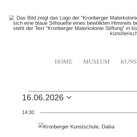
Zum
Inhalt
springen
HOME
MUSEUM
KUNS
VERANSTALTUNGE
16.06.2026
Datum
FÜR
14:30
wählen.
16.