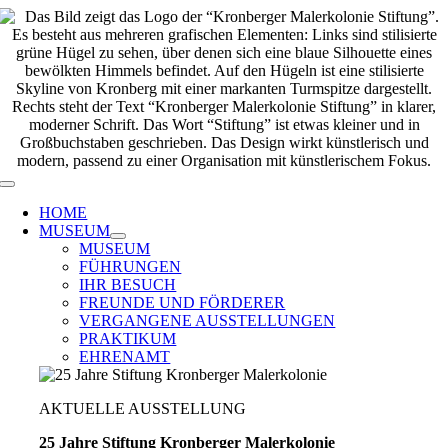
Zum
Inhalt
springen
Toggle
Navigation
HOME
MUSEUM
MUSEUM
FÜHRUNGEN
IHR BESUCH
FREUNDE UND FÖRDERER
VERGANGENE AUSSTELLUNGEN
PRAKTIKUM
EHRENAMT
AKTUELLE AUSSTELLUNG
25 Jahre Stiftung Kronberger Malerkolonie