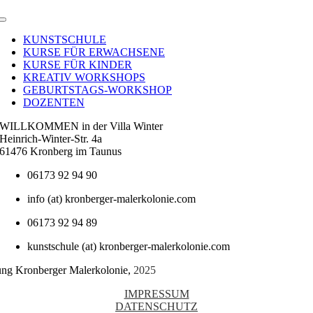
Toggle
Navigation
KUNSTSCHULE
KURSE FÜR ERWACHSENE
KURSE FÜR KINDER
KREATIV WORKSHOPS
GEBURTSTAGS-WORKSHOP
DOZENTEN
WILLKOMMEN in der Villa Winter
Heinrich-Winter-Str. 4a
61476 Kronberg im Taunus
06173 92 94 90
info (at) kronberger-malerkolonie.com
06173 92 94 89
kunstschule (at) kronberger-malerkolonie.com
tung Kronberger Malerkolonie,
2025
IMPRESSUM
DATENSCHUTZ