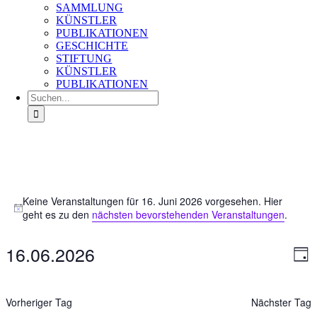
SAMMLUNG
KÜNSTLER
PUBLIKATIONEN
GESCHICHTE
STIFTUNG
KÜNSTLER
PUBLIKATIONEN
Suche
nach:
Veranstaltungen
Keine Veranstaltungen für 16. Juni 2026 vorgesehen. Hier
für
Hinweis
geht es zu den
nächsten bevorstehenden Veranstaltungen
.
16.
Juni
2026
16.06.2026
Ans
Ver
Tag
An
Nav
Datum
Na
wählen.
Vorheriger Tag
Nächster Tag