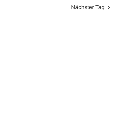
NAVIGA
NAVI
Nächster Tag