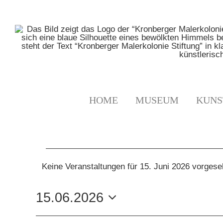
Zum
Inhalt
springen
HOME
MUSEUM
KUNS
VERANSTALTUNGE
Keine Veranstaltungen für 15. Juni 2026 vorges
Hinweis
FÜR
15.06.2026
15.
Datum