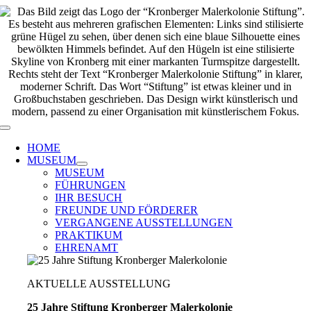
Zum
Inhalt
springen
Toggle
Navigation
HOME
MUSEUM
MUSEUM
FÜHRUNGEN
IHR BESUCH
FREUNDE UND FÖRDERER
VERGANGENE AUSSTELLUNGEN
PRAKTIKUM
EHRENAMT
AKTUELLE AUSSTELLUNG
25 Jahre Stiftung Kronberger Malerkolonie