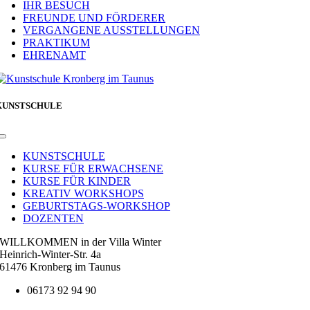
IHR BESUCH
FREUNDE UND FÖRDERER
VERGANGENE AUSSTELLUNGEN
PRAKTIKUM
EHRENAMT
KUNSTSCHULE
Toggle
Navigation
KUNSTSCHULE
KURSE FÜR ERWACHSENE
KURSE FÜR KINDER
KREATIV WORKSHOPS
GEBURTSTAGS-WORKSHOP
DOZENTEN
WILLKOMMEN in der Villa Winter
Heinrich-Winter-Str. 4a
61476 Kronberg im Taunus
06173 92 94 90