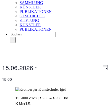
SAMMLUNG
KÜNSTLER
PUBLIKATIONEN
GESCHICHTE
STIFTUNG
KÜNSTLER
PUBLIKATIONEN
Suche
nach:
Veranstaltungen
15.06.2026
Ans
Ver
Tag
für
An
Nav
Datum
15.
Na
wählen.
15:00
Juni
2026
15. Juni 2026 | 15:00
–
16:30
KMo1S