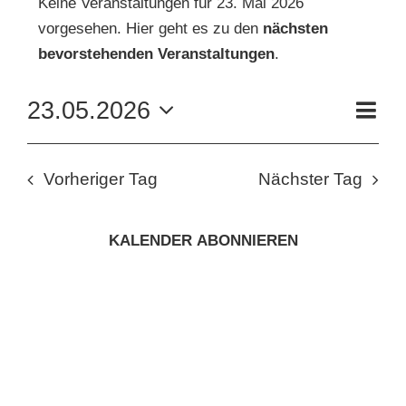
Keine Veranstaltungen für 23. Mai 2026
vorgesehen. Hier geht es zu den
nächsten
FÜR
Hinweis
KUNSTSCHULE
bevorstehenden Veranstaltungen
.
23.
VE
23.05.2026
KRONBERGER MALERKOLONIE
Tag
AN
MAI
ANS
Datum
wählen.
NAV
SUCHE
NA
2026
Vorheriger Tag
Nächster Tag
NACH:
KALENDER ABONNIEREN