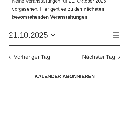
Keine Veranstaltungen für 21. Oktober 2025
vorgesehen. Hier geht es zu den
nächsten
FÜR
Hinweis
KUNSTSCHULE
bevorstehenden Veranstaltungen
.
21.
VE
21.10.2025
KRONBERGER MALERKOLONIE
Tag
AN
OKTOBER
ANS
Datum
wählen.
NAV
SUCHE
NA
2025
Vorheriger Tag
Nächster Tag
NACH:
KALENDER ABONNIEREN