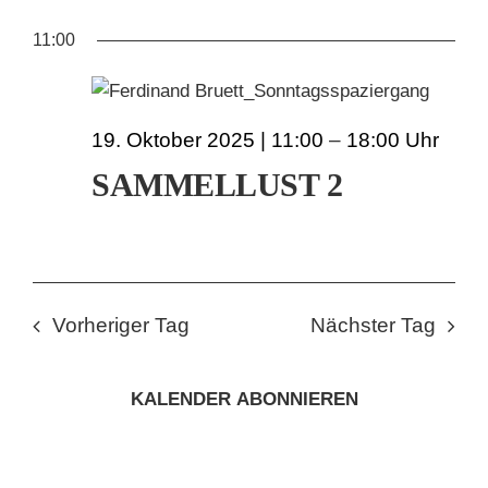
AN
ANS
Datum
FÜR
11:00
wählen.
NAV
KUNSTSCHULE
NA
19.
KRONBERGER MALERKOLONIE
19. Oktober 2025 | 11:00
–
18:00
OKTOBER
SAMMELLUST 2
SUCHE
2025
NACH:
Vorheriger Tag
Nächster Tag
KALENDER ABONNIEREN