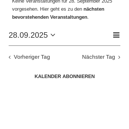
Keine Veranstaltungen für 28. September 2025
vorgesehen. Hier geht es zu den
nächsten
FÜR
Hinweis
KUNSTSCHULE
bevorstehenden Veranstaltungen
.
28.
VE
28.09.2025
KRONBERGER MALERKOLONIE
Tag
AN
SEPTEMBER
ANS
Datum
wählen.
NAV
SUCHE
NA
2025
Vorheriger Tag
Nächster Tag
NACH:
KALENDER ABONNIEREN