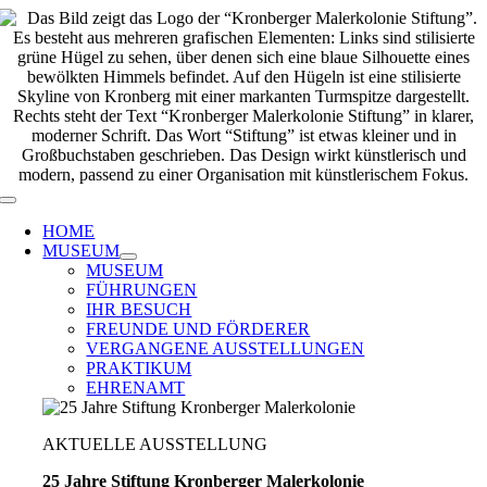
Zum
Inhalt
springen
Toggle
Navigation
HOME
MUSEUM
MUSEUM
FÜHRUNGEN
IHR BESUCH
FREUNDE UND FÖRDERER
VERGANGENE AUSSTELLUNGEN
PRAKTIKUM
EHRENAMT
AKTUELLE AUSSTELLUNG
25 Jahre Stiftung Kronberger Malerkolonie