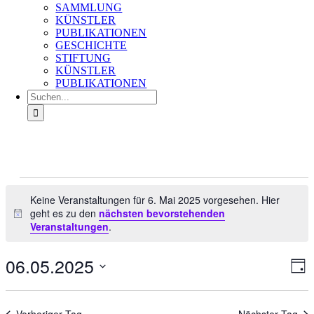
SAMMLUNG
KÜNSTLER
PUBLIKATIONEN
GESCHICHTE
STIFTUNG
KÜNSTLER
PUBLIKATIONEN
Suche
nach:
Veranstaltungen
für
Keine Veranstaltungen für 6. Mai 2025 vorgesehen. Hier
geht es zu den
nächsten bevorstehenden
6.
Hinweis
Veranstaltungen
.
Mai
2025
06.05.2025
Ans
Ver
Tag
An
Nav
Datum
Na
wählen.