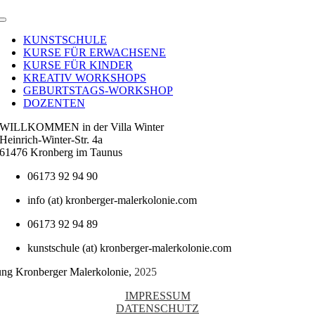
Toggle
Navigation
KUNSTSCHULE
KURSE FÜR ERWACHSENE
KURSE FÜR KINDER
KREATIV WORKSHOPS
GEBURTSTAGS-WORKSHOP
DOZENTEN
WILLKOMMEN in der Villa Winter
Heinrich-Winter-Str. 4a
61476 Kronberg im Taunus
06173 92 94 90
info (at) kronberger-malerkolonie.com
06173 92 94 89
kunstschule (at) kronberger-malerkolonie.com
tung Kronberger Malerkolonie,
2025
IMPRESSUM
DATENSCHUTZ