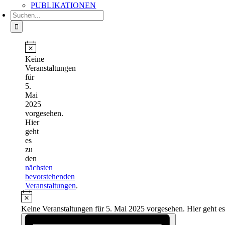
PUBLIKATIONEN
Suche
nach:
Veranstaltungen
für
Hinweis
Keine
5.
Veranstaltungen
für
Mai
5.
2025
Mai
2025
vorgesehen.
Hier
geht
es
zu
den
nächsten
bevorstehenden
Veranstaltungen
.
Hinweis
Keine Veranstaltungen für 5. Mai 2025 vorgesehen. Hier geht e
Ansichten-
Veranstaltung