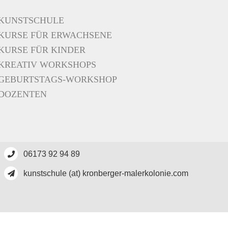
KUNSTSCHULE
KURSE FÜR ERWACHSENE
KURSE FÜR KINDER
KREATIV WORKSHOPS
GEBURTSTAGS-WORKSHOP
DOZENTEN
06173 92 94 89
kunstschule (at) kronberger-malerkolonie.com