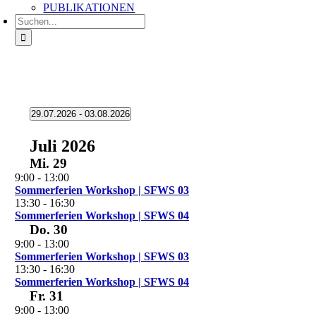
PUBLIKATIONEN
Suche
nach:
Veranstaltungen
29.07.2026
 - 
03.08.2026
Datum
auswählen.
Juli 2026
Mi.
29
9:00
-
13:00
Sommerferien Workshop | SFWS 03
13:30
-
16:30
Sommerferien Workshop | SFWS 04
Do.
30
9:00
-
13:00
Sommerferien Workshop | SFWS 03
13:30
-
16:30
Sommerferien Workshop | SFWS 04
Fr.
31
9:00
-
13:00