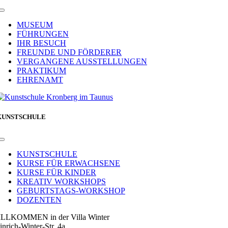
Toggle
Navigation
MUSEUM
FÜHRUNGEN
IHR BESUCH
FREUNDE UND FÖRDERER
VERGANGENE AUSSTELLUNGEN
PRAKTIKUM
EHRENAMT
KUNSTSCHULE
Toggle
Navigation
KUNSTSCHULE
KURSE FÜR ERWACHSENE
KURSE FÜR KINDER
KREATIV WORKSHOPS
GEBURTSTAGS-WORKSHOP
DOZENTEN
LLKOMMEN in der Villa Winter
inrich-Winter-Str. 4a